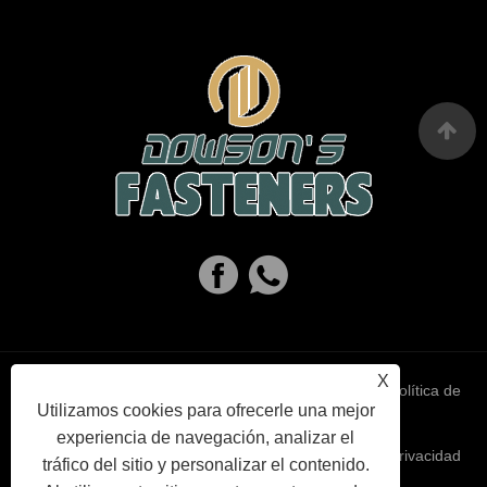
X
Links
Sitemap
RSS
XML
política de
Utilizamos cookies para ofrecerle una mejor
experiencia de navegación, analizar el
privacidad
tráfico del sitio y personalizar el contenido.