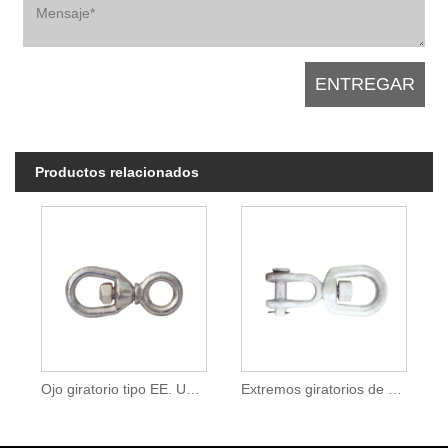
Productos relacionados
Ojo giratorio tipo EE. UU. G401
Extremos giratorios de mandíbula tipo EE. UU. G403