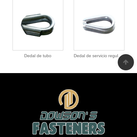
Dedal de tubo
Dedal de servicio regular tipo G411 de EE. UU.