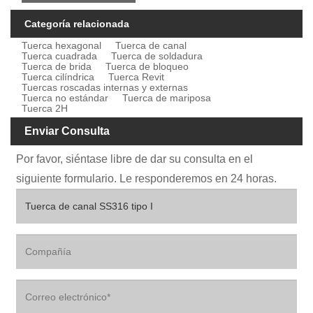
Categoría relacionada
Tuerca hexagonal
Tuerca de canal
Tuerca cuadrada
Tuerca de soldadura
Tuerca de brida
Tuerca de bloqueo
Tuerca cilíndrica
Tuerca Revit
Tuercas roscadas internas y externas
Tuerca no estándar
Tuerca de mariposa
Tuerca 2H
Enviar Consulta
Por favor, siéntase libre de dar su consulta en el
siguiente formulario. Le responderemos en 24 horas.