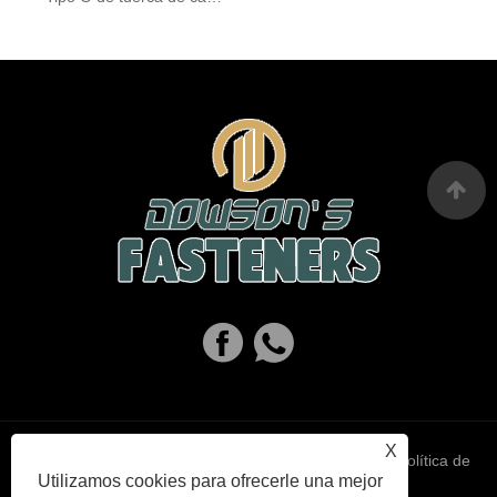
X
Links
Sitemap
RSS
XML
política de
Utilizamos cookies para ofrecerle una mejor