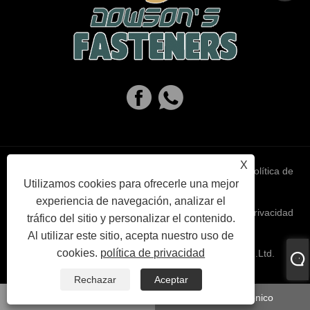
X
Links
Sitemap
RSS
XML
política de
Utilizamos cookies para ofrecerle una mejor
experiencia de navegación, analizar el
privacidad
tráfico del sitio y personalizar el contenido.
Al utilizar este sitio, acepta nuestro uso de
cookies.
política de privacidad
Copyright © 2023 Haiyan Dowson's Fasteners Co,.Ltd.
Reservados todos los derechos.
Rechazar
Aceptar
whatsapp
Correo electrónico