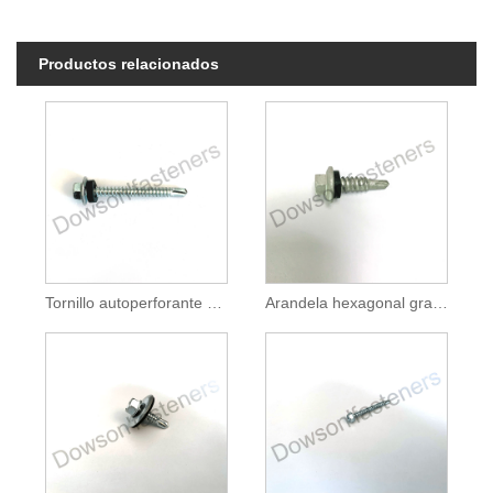
Productos relacionados
Tornillo autoperforante con cabeza hexagonal de arandela grande (Brizal) galvanizado
Arandela hexagonal grande (Brizal) Punto de costura con cabeza Tornillo autoperforante n.º 1 HDG