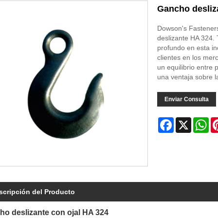
Gancho desliz
Dowson's Fasteners
deslizante HA 324.
profundo en esta i
clientes en los me
un equilibrio entre
una ventaja sobre 
Enviar Consulta
Facebook
X
Wh
scripción del Producto
o deslizante con ojal HA 324