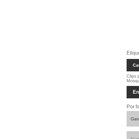
Etiqu
Ca
Clips 
Mosqu
En
Por f