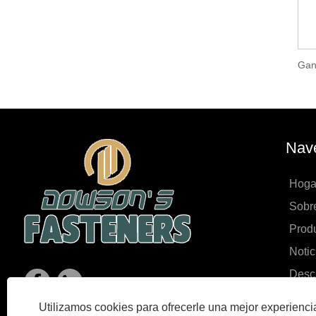
Nave
Hoga
Sobr
Prod
Notic
Desc
Envia
Utilizamos cookies para ofrecerle una mejor experienc