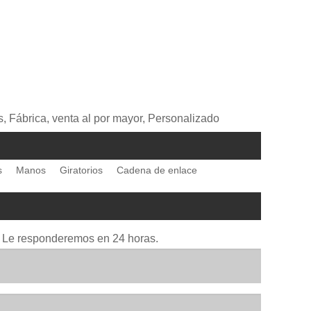
, Fábrica, venta al por mayor, Personalizado
s
Manos
Giratorios
Cadena de enlace
io. Le responderemos en 24 horas.