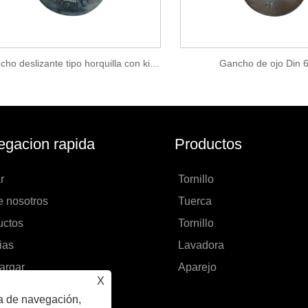
Gancho deslizante tipo horquilla con kit de cierre
Gancho de ojo Din 
gacion rapida
Productos
r
Tornillo
e nosotros
Tuerca
uctos
Tornillo
ias
Lavadora
argar
Aparejo
X
r Consulta
ia de navegación,