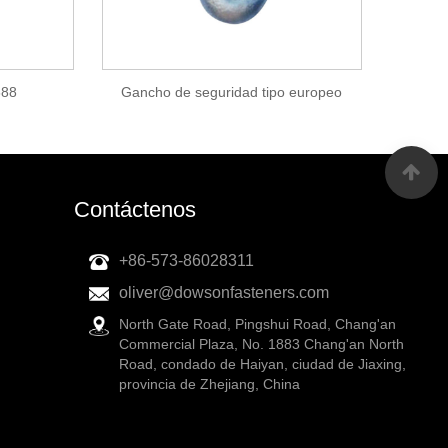
688
Gancho de seguridad tipo europeo
Contáctenos
+86-573-86028311
oliver@dowsonfasteners.com
North Gate Road, Pingshui Road, Chang'an
Commercial Plaza, No. 1883 Chang'an North
Road, condado de Haiyan, ciudad de Jiaxing,
provincia de Zhejiang, China