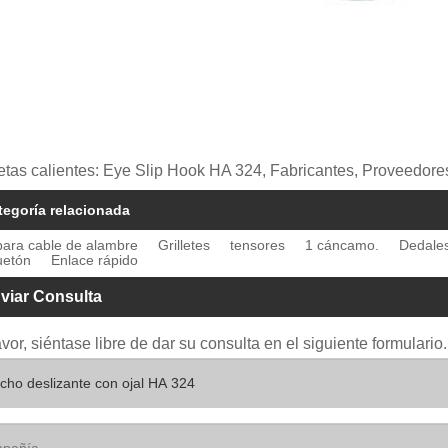
etas calientes: Eye Slip Hook HA 324, Fabricantes, Proveedores
tegoría relacionada
para cable de alambre
Grilletes
tensores
1 cáncamo.
Dedale
etón
Enlace rápido
viar Consulta
avor, siéntase libre de dar su consulta en el siguiente formular