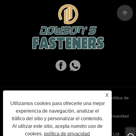
X
Links
Sitemap
RSS
XML
política de
Utilizamos cookies para ofrecerle una mejor
experiencia de navegación, analizar el
privacidad
tráfico del sitio y personalizar el contenido.
Al utilizar este sitio, acepta nuestro uso de
cookies.
política de privacidad
Copyright © 2023 Haiyan Dowson's Fasteners Co,.Ltd.