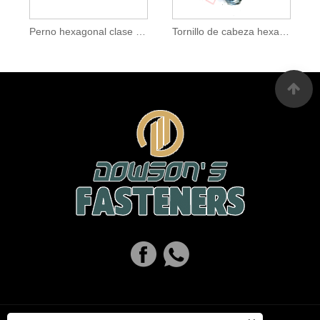
Perno hexagonal clase 10.9 negro
Tornillo de cabeza hexagonal de grado 5 galvanizado