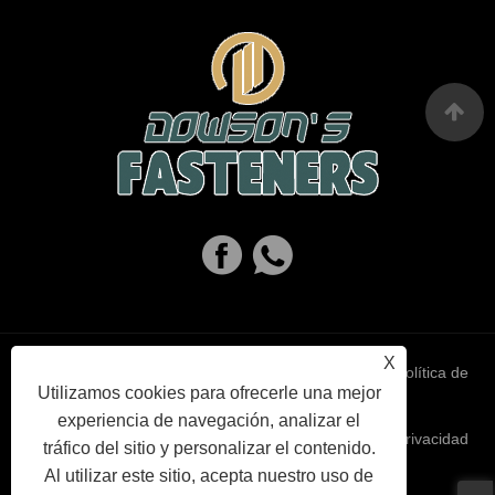
X
Links
Sitemap
RSS
XML
política de
Utilizamos cookies para ofrecerle una mejor
experiencia de navegación, analizar el
privacidad
tráfico del sitio y personalizar el contenido.
Al utilizar este sitio, acepta nuestro uso de