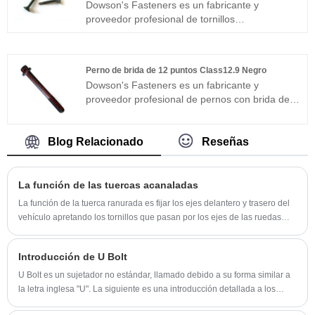
Dowson's Fasteners es un fabricante y
UU. y Corea del Sur. Hemos estado buscando
proveedor profesional de tornillos
un equilibrio entre precio y calidad para ayudar
autoperforantes para tableros de cemento
a nuestros clientes a mantener una ventaja en
recubiertos Ruspert. Contamos con una
la competencia.
trayectoria de más de 30 años de profundo
Perno de brida de 12 puntos Class12.9 Negro
desarrollo en esta industria. Nuestros productos
Dowson's Fasteners es un fabricante y
son reconocidos por muchos clientes en los
proveedor profesional de pernos con brida de
mercados de EE. UU. y Corea del Sur. Hemos
12 puntos negros Clase 12.9. Contamos con
estado buscando un equilibrio entre precio y
una trayectoria de más de 30 años de profundo
calidad para ayudar a nuestros clientes a
desarrollo en esta industria. Nuestros productos
Blog Relacionado
Reseñas
mantener una ventaja en la competencia.
son reconocidos por muchos clientes en los
mercados de EE. UU. y Corea del Sur. Hemos
estado buscando un equilibrio entre precio y
​La función de las tuercas acanaladas
calidad para ayudar a nuestros clientes a
La función de la tuerca ranurada es fijar los ejes delantero y trasero del
mantener una ventaja en la competencia.
vehículo apretando los tornillos que pasan por los ejes de las ruedas
delanteras y traseras, de modo que el bastidor y los neumáticos queden
fijados entre sí.
Introducción de U Bolt
U Bolt es un sujetador no estándar, llamado debido a su forma similar a
la letra inglesa "U". La siguiente es una introducción detallada a los
pernos U: