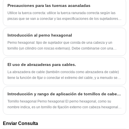
Precauciones para las tuercas acanaladas
Utilice la tuerca correcta: utilice la tuerca ranurada correcta según las
piezas que se van a conectar y las especificaciones de los sujetadores
necesarios.
Introducción al perno hexagonal
Perno hexagonal: tipo de sujetador que consta de una cabeza y un
tornillo (un cilindro con roscas externas). Debe combinarse con una
tuerca y se utiliza para sujetar dos piezas con orificios pasantes.
El uso de abrazaderas para cables.
La abrazadera de cable (también conocida como abrazadera de cable)
tiene la función de fijar o conectar el extremo del cable, y a menudo se
usa junto con el cable...
Introducción y rango de aplicación de tornillos de cabeza hexagonal.
Tornillo hexagonal Perno hexagonal El perno hexagonal, como su
nombre indica, es un tornillo de fijación externo con cabeza hexagonal,
diseñado para girar con una llave.
Enviar Consulta